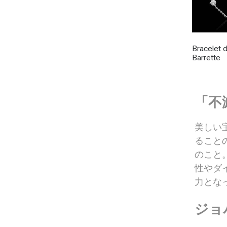
Bracelet d
Barrette
「不
美しい
ること
のこと
性やダ
力とな
ジョ