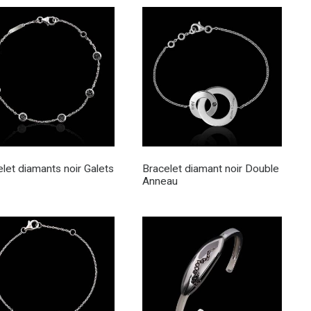
let diamants noir Galets
Bracelet diamant noir Double
Anneau