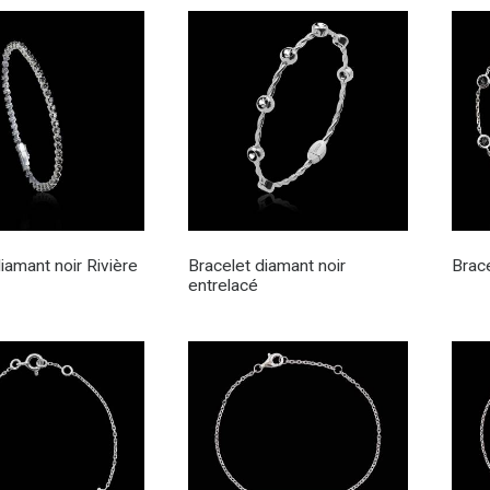
iamant noir Rivière
Bracelet diamant noir
Brace
entrelacé