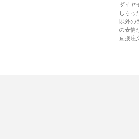
ダイヤ
しらっ
以外の
の表情
直接注