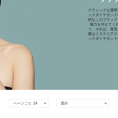
クラシックな透明
ックダイヤモンド
的なこのブラック
魅力を与えてく
う。それは、発見
愛はミステリアス
ックダイヤモンド
ページごと: 24
選択