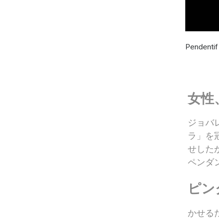
Pendentif
女性
ジョバ
ラ」を
せした
ペンダ
ピン
かせる