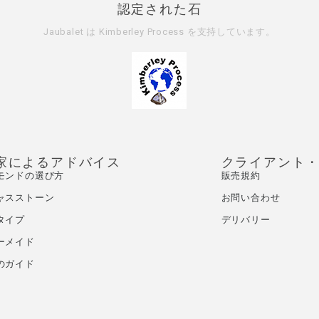
認定された石
Jaubalet は
Kimberley Process
を支持しています。
家によるアドバイス
クライアント
モンドの選び方
販売規約
ャスストーン
お問い合わせ
タイプ
デリバリー
ーメイド
のガイド