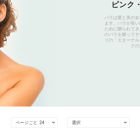
ピンク
バラは愛と美の女
ます。バラが長い
ために贈られてき
のバラを贈ってサ
リの「エターナル
クの
ページごと: 24
選択