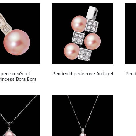
 perle rosée et
Pendentif perle rose Archipel
Pend
rincess Bora Bora