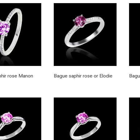
hir rose Manon
Bague saphir rose or Elodie
Bagu