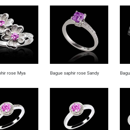
hir rose Mya
Bague saphir rose Sandy
Bagu