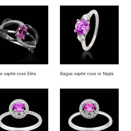
e saphir rose Eléa
Bague saphir rose or Nayla