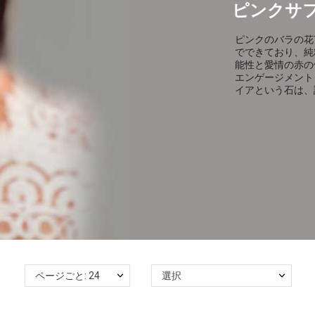
ピンクサ
ピンクのバラの花
でできており、純
能性と愛情の赤の
エンゲージメント
イアという石は、
ページごと: 24
選択