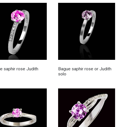
e saphir rose Judith
Bague saphir rose or Judith
solo