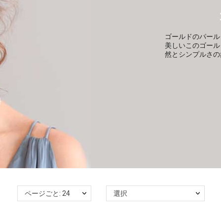
ゴールドのパール
美しいこのゴール
然とシンプルさの
ページごと: 24
選択