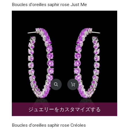
Boucles d'oreilles saphir rose Just Me
ジュエリーをカスタマイズする
Boucles d'oreilles saphir rose Créoles