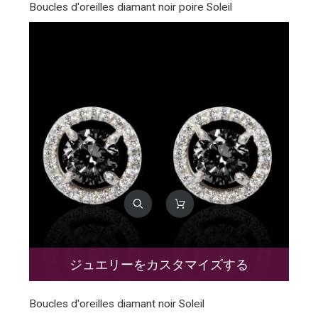
Boucles d'oreilles diamant noir poire Soleil
ジュエリーをカスタマイズする
Boucles d'oreilles diamant noir Soleil