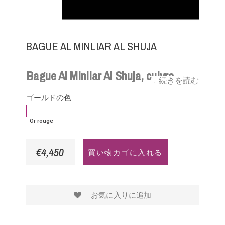
BAGUE AL MINLIAR AL SHUJA
Bague Al Minliar Al Shuja, cuivre
... 続きを読む
natif, malachite, quartz noir et or
ゴールドの色
rouge, mon étoile souffle
Or
Or rouge
rouge
€4,450
買い物カゴに入れる
お気に入りに追加