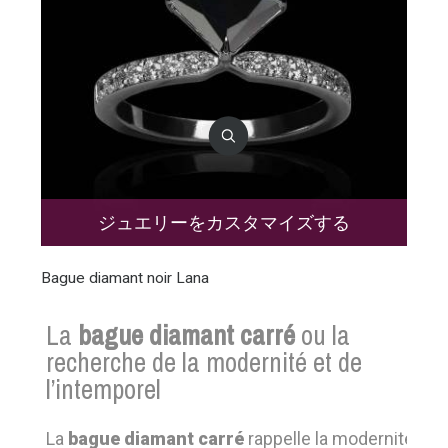
ジュエリーをカスタマイズする
Bague diamant noir Lana
La
bague diamant carré
ou la
recherche de la modernité et de
l’intemporel
La
bague diamant carré
rappelle la modernité