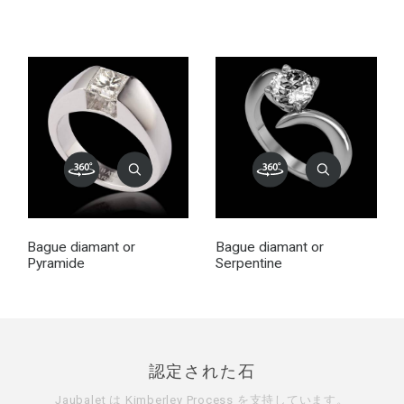
Bague diamant or
Bague diamant or
Pyramide
Serpentine
認定された石
Jaubalet は
Kimberley Process
を支持しています。