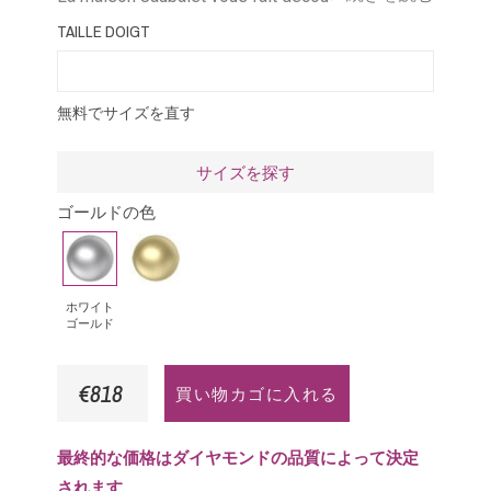
My love confectionnée par les mains expertes
TAILLE DOIGT
des joailliers de la place Vendôme.
無料でサイズを直す
サイズを探す
ゴールドの色
ホ
イ
ワ
エ
イ
ロ
ホワイト
ゴールド
ト
ー
ゴ
ゴ
€818
買い物カゴに入れる
ー
ー
ル
ル
ド
ド
最終的な価格はダイヤモンドの品質によって決定
されます