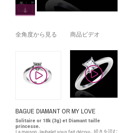
全角度から見る
商品ビデオ
BAGUE DIAMANT OR MY LOVE
Solitaire or 18k (3g) et Diamant taille
princesse.
... 続きを読む
La maison Jaubalet vous fait découvrir sa bague