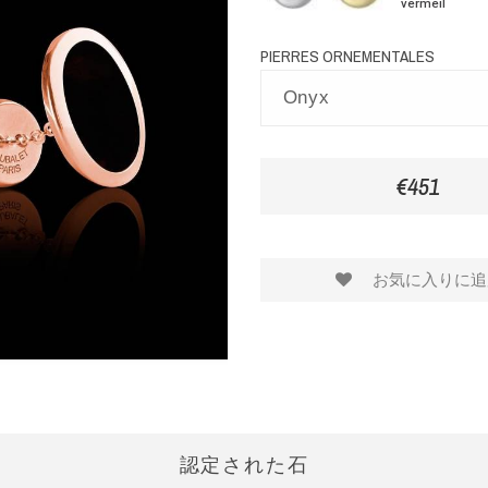
palladié
jaune
vermeil
vermeil
vermeil
PIERRES ORNEMENTALES
€451
お気に入りに追
認定された石