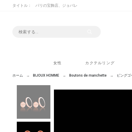
タイトル： パリの宝飾店、ジョバレ
女性
カクテルリング
ホーム
BIJOUX HOMME
Boutons de manchette
ピングゴ