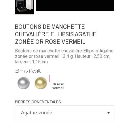
BOUTONS DE MANCHETTE
CHEVALIÈRE ELLIPSIS AGATHE
ZONÉE OR ROSE VERMEIL
Boutons de manchette chevalière Ellipsis Agathe
zonée or rose vermeil 13,4 g. Hauteur : 2,50 cm,
largeur : 1,15 cm
ゴールドの色
Or
Argent
Or
Or rose
rose
palladié
jaune
vermeil
vermeil
vermeil
PIERRES ORNEMENTALES