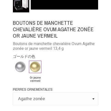
BOUTONS DE MANCHETTE
CHEVALIÈRE OVUM AGATHE ZONÉE
OR JAUNE VERMEIL
Boutons de manchette chevalière Ovum Agathe
zonée or jaune vermeil 13,4 g
ゴールドの色
Or
Argent
Or
rose
palladié
jaune
vermeil
vermeil
Or jaune
vermeil
PIERRES ORNEMENTALES