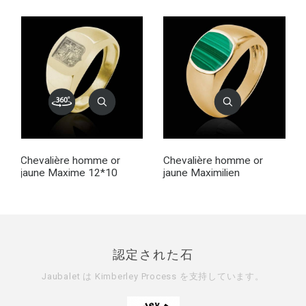
Chevalière homme or
Chevalière homme or
jaune Maxime 12*10
jaune Maximilien
認定された石
Jaubalet は
Kimberley Process
を支持しています。