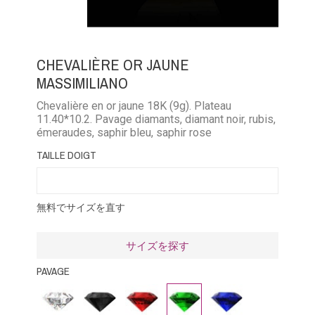
CHEVALIÈRE OR JAUNE
MASSIMILIANO
Chevalière en or jaune 18K (9g). Plateau
11.40*10.2. Pavage diamants, diamant noir, rubis,
émeraudes, saphir bleu, saphir rose
TAILLE DOIGT
無料でサイズを直す
サイズを探す
PAVAGE
ダ
ブ
ル
エ
ブ
イ
ラ
ビ
メ
ル