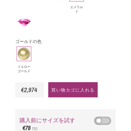
ヤ
ッ
ー
ラ
ー
エメラル
ド
モ
ク・
ル
サ
ピ
ン
ダ
ド
フ
ン
ド
イ
ァ
ク
ア
イ
ゴールドの色
サ
モ
ア
イ
フ
ン
は
エ
ァ
ド
ロ
イ
イエロー
ゴールド
ー
ア
ゴ
€2,974
買い物カゴに入れる
ー
ル
ド
購入前にサイズを試す
€78
TTC