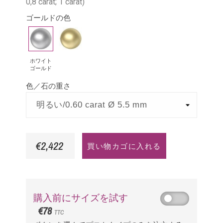
0,8 carat; 1 carat)
ゴールドの色
ホ
イ
ワ
エ
イ
ロ
ホワイト
ゴールド
ト
ー
色／石の重さ
ゴ
ゴ
ー
ー
ル
ル
ド
ド
€2,422
買い物カゴに入れる
購入前にサイズを試す
€78
TTC