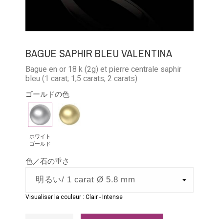
BAGUE SAPHIR BLEU VALENTINA
Bague en or 18 k (2g) et pierre centrale saphir
bleu (1 carat; 1,5 carats; 2 carats)
ゴールドの色
ホ
イ
ワ
エ
イ
ロ
ホワイト
ゴールド
ト
ー
色／石の重さ
ゴ
ゴ
ー
ー
ル
ル
Visualiser la couleur :
Clair
-
Intense
ド
ド