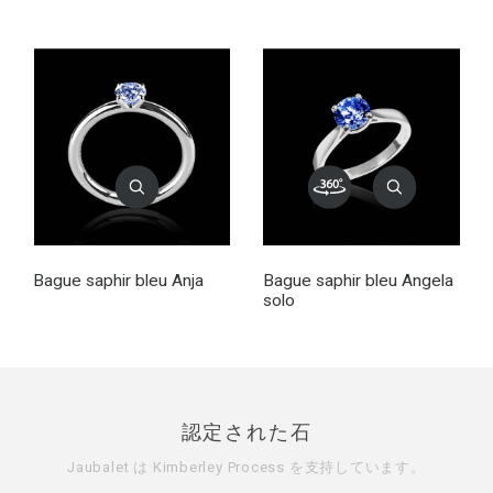
Bague saphir bleu Anja
Bague saphir bleu Angela
solo
認定された石
Jaubalet は
Kimberley Process
を支持しています。