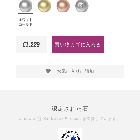
ホ
イ
ピ
プ
フ
ン
は
ワ
エ
ン
ラ
ァ
ド
イ
ロ
ク
チ
イ
ホワイト
ゴールド
ト
ー
ゴ
ナ
ア
ゴ
ゴ
ー
€1,229
買い物カゴに入れる
ー
ー
ル
ル
ル
ド
ド
ド
お気に入りに追加
認定された石
Jaubalet は
Kimberley Process
を支持しています。