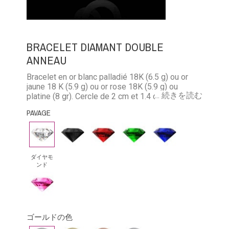
BRACELET DIAMANT DOUBLE
ANNEAU
Bracelet en or blanc palladié 18K (6.5 g) ou or
jaune 18 K (5.9 g) ou or rose 18K (5.9 g) ou
... 続きを読む
platine (8 gr). Cercle de 2 cm et 1.4 cm à
personaliser avec les prénoms de votre choix.
PAVAGE
Un diamant de 0.035 carat
ダ
ブ
ル
エ
ブ
イ
ラ
ビ
メ
ル
ヤ
ッ
ー
ラ
ー
ダイヤモ
ンド
モ
ク・
ル
サ
ピ
ン
ダ
ド
フ
ン
ド
イ
ァ
ク
ア
イ
ゴールドの色
サ
モ
ア