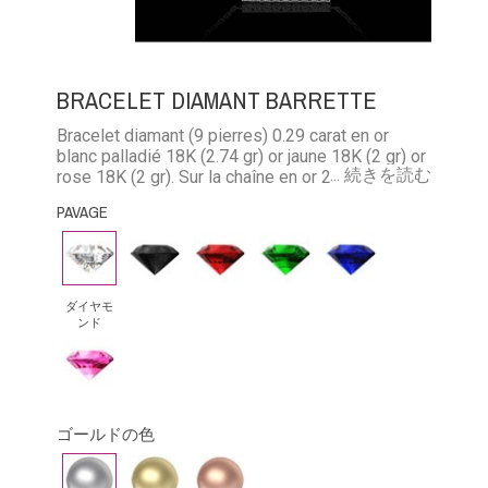
BRACELET DIAMANT BARRETTE
Bracelet diamant (9 pierres) 0.29 carat en or
blanc palladié 18K (2.74 gr) or jaune 18K (2 gr) or
... 続きを読む
rose 18K (2 gr). Sur la chaîne en or 2 pierres en
diamant (0.30 carat) ou émeraude (0.25 carat) ou
PAVAGE
rubis (0.36 carat) ou diamant noir (0.35 carat) ou
saphir (0.36 carat).
ダ
ブ
ル
エ
ブ
イ
ラ
ビ
メ
ル
ヤ
ッ
ー
ラ
ー
ダイヤモ
ンド
モ
ク・
ル
サ
ピ
ン
ダ
ド
フ
ン
ド
イ
ァ
ク
ア
イ
ゴールドの色
サ
モ
ア
ホ
イ
ピ
フ
ン
は