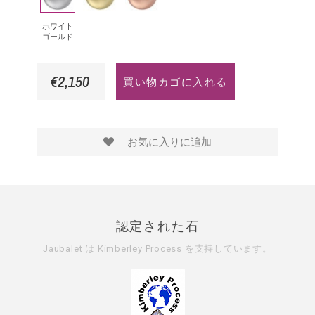
ワ
エ
ン
ァ
ド
イ
ロ
ク
イ
ホワイト
ゴールド
ト
ー
ゴ
ア
ゴ
ゴ
ー
€2,150
買い物カゴに入れる
ー
ー
ル
ル
ル
ド
ド
ド
お気に入りに追加
認定された石
Jaubalet は
Kimberley Process
を支持しています。