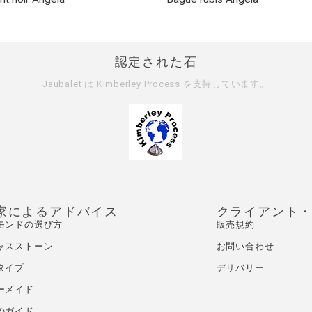
認定された石
Jaubalet は
Kimberley Process
を支持しています。
家によるアドバイス
クライアント
モンドの選び方
販売規約
ャスストーン
お問い合わせ
タイプ
デリバリー
ーメイド
のガイド