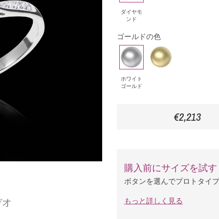
ヤ
ダイヤモ
ンド
モ
ゴールドの色
ン
ド
ホ
イ
ワ
エ
イ
ロ
ホワイト
ゴールド
ト
ー
ゴ
ゴ
€2,213
ー
ー
ル
ル
ド
ド
購入前にサイズを試す
ボタンを選んでプロトタイ
デオ
もっと詳しく見る