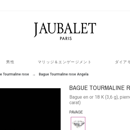
男性
マリッジ＆エンゲージメント
ダイア
e Tourmaline rose
Bague Tourmaline rose Angela
BAGUE TOURMALINE 
Bague en or 18 K (3,6 g), pier
carat)
PAVAGE
ダ
イ