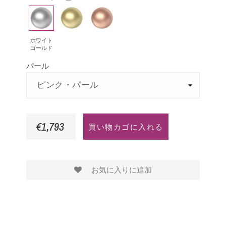
モ
ア
ホ
イ
ピ
フ
ン
は
ワ
エ
ン
ァ
ド
イ
ロ
ク
イ
ホワイト
ゴールド
ト
ー
ゴ
ア
パール
ゴ
ゴ
ー
ー
ー
ル
ル
ル
ド
ド
ド
€1,793
買い物カゴに入れる
お気に入りに追加