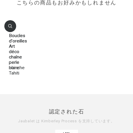
こちらの商品もお好みかもしれません
Boucles
Boucles
d'oreilles
d'oreilles
Art
Art
déco
déco
chaîne
chaîne
perle
perle
blanche
noire
Tahiti
認定された石
Jaubalet は
Kimberley Process
を支持しています。