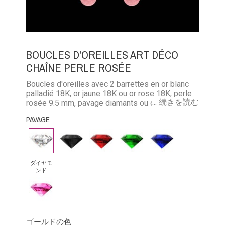
BOUCLES D'OREILLES ART DÉCO
CHAÎNE PERLE ROSÉE
Boucles d'oreilles avec 2 barrettes en or blanc
palladié 18K, or jaune 18K ou or rose 18K, perle
... 続きを読む
rosée 9.5 mm, pavage diamants ou diamants
noirs ou émeraudes ou rubis ou saphirs bleus ou
PAVAGE
saphirs roses
ダ
ブ
ル
エ
ブ
イ
ラ
ビ
メ
ル
ヤ
ッ
ー
ラ
ー
ダイヤモ
ンド
モ
ク・
ル
サ
ピ
ン
ダ
ド
フ
ン
ド
イ
ァ
ク
ア
イ
ゴールドの色
サ