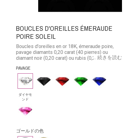
BOUCLES D'OREILLES ÉMERAUDE
POIRE SOLEIL
Boucles d'oreilles en or 18K, émeraude poire,
pavage diamants 0,20 carat (40 pierres) ou
... 続きを読む
diamant noir (0,20 carat) ou rubis (0,22 carat) ou
émeraude (0,18 carat) ou saphir (0,22 carat)
PAVAGE
ダ
ブ
ル
エ
ブ
イ
ラ
ビ
メ
ル
ヤ
ッ
ー
ラ
ー
ダイヤモ
ンド
モ
ク・
ル
サ
ピ
ン
ダ
ド
フ
ン
ド
イ
ァ
ク
ア
イ
ゴールドの色
サ
モ
ア