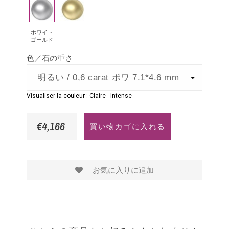
ホ
イ
フ
ン
は
ワ
エ
ァ
ド
イ
ロ
イ
ホワイト
ゴールド
ト
ー
ア
色／石の重さ
ゴ
ゴ
ー
ー
ル
ル
Visualiser la couleur :
Claire
-
Intense
ド
ド
€4,166
買い物カゴに入れる
お気に入りに追加