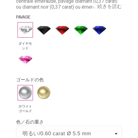
centrale émeraude, pavage diamant (0,37 carat)
... 続きを読む
ou diamant noir (0,37 carat) ou émeraude (0,29
carat) ou rubis (0,41 carat) ou saphir bleu (0,41
PAVAGE
carat) ou saphir rose (0,41 carat). Longeur:
environ 3,2 cm selon la grosseur de la pierre
ダ
ブ
ル
エ
ブ
イ
ラ
ビ
メ
ル
ヤ
ッ
ー
ラ
ー
ダイヤモ
ンド
モ
ク・
ル
サ
ピ
ン
ダ
ド
フ
ン
ド
イ
ァ
ク
ア
イ
ゴールドの色
サ
モ
ア
ホ
イ
フ
ン
は
ワ
エ
ァ
ド
イ
ロ
イ
ホワイト
ゴールド
ト
ー
ア
色／石の重さ
ゴ
ゴ
ー
ー