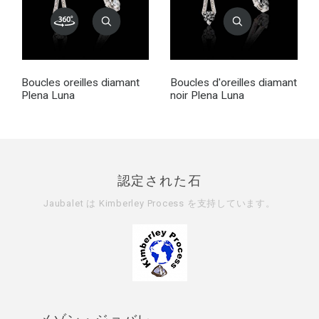
Boucles oreilles diamant
Boucles d'oreilles diamant
Plena Luna
noir Plena Luna
認定された石
Jaubalet は
Kimberley Process
を支持しています。