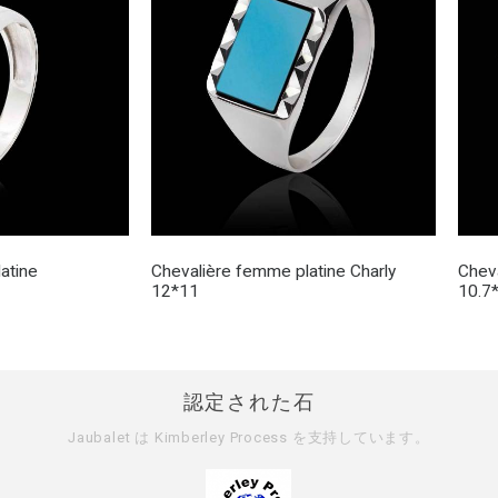
atine
Chevalière femme platine Charly
Chev
12*11
10.7
認定された石
Jaubalet は
Kimberley Process
を支持しています。