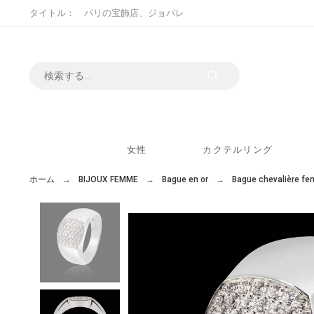
タイトル： パリの宝飾店、ジョバレ
女性
カクテルリング
ホーム
BIJOUX FEMME
Bague en or
Bague chevalière f