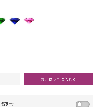
ブ
ピ
ル
ン
ー
ク
サ
サ
フ
フ
ァ
ァ
イ
イ
ア
ア
は
買い物カゴに入れる
€78
TTC