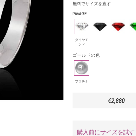
無料でサイズを直す
PAVAGE
ダ
ブ
ル
エ
イ
ラ
ビ
メ
ヤ
ッ
ー
ラ
ダイヤモ
ンド
モ
ク・
ル
ゴールドの色
ン
ダ
ド
ド
イ
プ
ア
ラ
モ
チ
プラチナ
ン
ナ
ド
€2,880
購入前にサイズを試す