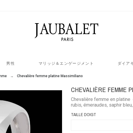
男性
マリッジ＆エンゲージメント
ダイア
emme
Chevalière femme platine Massimiliano
CHEVALIÈRE FEMME PL
Chevalière femme en platine (
rubis, émeraudes, saphir bleu,
TAILLE DOIGT