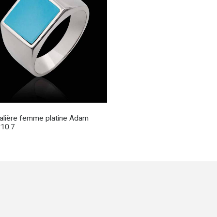
alière femme platine Adam
*10.7