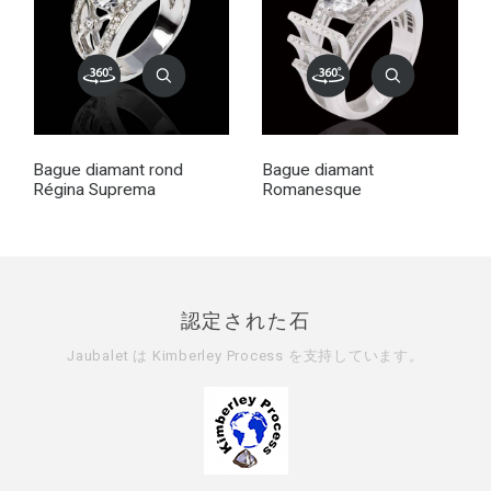
Bague diamant rond
Bague diamant
Régina Suprema
Romanesque
認定された石
Jaubalet は
Kimberley Process
を支持しています。