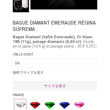
BAGUE DIAMANT ÉMERAUDE RÉGINA
SUPREMA
Bague Diamant (taille Emeraude), Or blanc
18K (11g), pavage diamants (0,63 ct).
Existe
... 続きを読む
en or jaune (10.4 g) et pavage pierres précieuses
émeraude, rubis ou saphir (de 0.56 à 0.71 ct).
TAILLE DOIGT
無料でサイズを直す
サイズを探す
PAVAGE
ダ
ル
エ
ブ
ピ
イ
ビ
メ
ル
ン