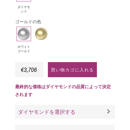
ヤ
ー
ラ
ー
ク
ダイヤモ
ンド
モ
ル
サ
サ
ゴールドの色
ン
ド
フ
フ
ド
ァ
ァ
ホ
イ
イ
イ
ワ
エ
ア
ア
イ
ロ
ホワイト
ゴールド
は
ト
ー
ゴ
ゴ
€3,706
買い物カゴに入れる
ー
ー
ル
ル
ド
ド
最終的な価格はダイヤモンドの品質によって決定
されます
ダイヤモンドを選択する