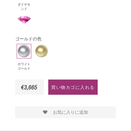
ヤ
ッ
ー
ラ
ー
ダイヤモ
ンド
モ
ク・
ル
サ
ピ
ン
ダ
ド
フ
ン
ド
イ
ァ
ク
ア
イ
ゴールドの色
サ
モ
ア
ホ
イ
フ
ン
は
ワ
エ
ァ
ド
イ
ロ
イ
ホワイト
ゴールド
ト
ー
ア
ゴ
ゴ
€3,665
買い物カゴに入れる
ー
ー
ル
ル
ド
ド
お気に入りに追加