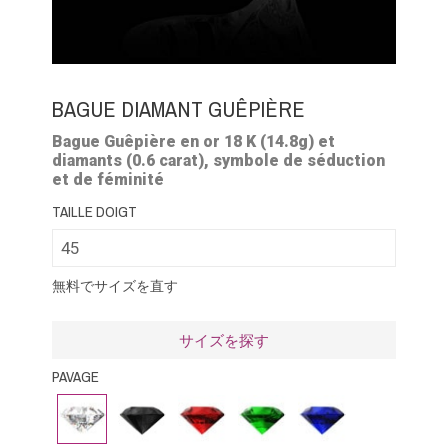
BAGUE DIAMANT GUÊPIÈRE
Bague Gu
ê
pi
è
re en or 18 K (14.8g) et
diamants (0.6 carat), symbole de s
é
duction
et de f
é
minit
é
TAILLE DOIGT
無料でサイズを直す
サイズを探す
PAVAGE
ダ
ブ
ル
エ
ブ
イ
ラ
ビ
メ
ル