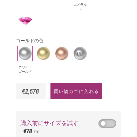
ヤ
ッ
ー
ラ
ー
エメラル
ド
モ
ク・
ル
サ
ピ
ン
ダ
ド
フ
ン
ド
イ
ァ
ク
ア
イ
ゴールドの色
サ
モ
ア
ホ
イ
ピ
プ
フ
ン
は
ワ
エ
ン
ラ
ァ
ド
イ
ロ
ク
チ
イ
ホワイト
ゴールド
ト
ー
ゴ
ナ
ア
ゴ
ゴ
ー
€2,578
買い物カゴに入れる
ー
ー
ル
ル
ル
ド
ド
ド
購入前にサイズを試す
€78
TTC