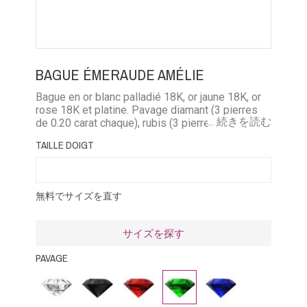
BAGUE ÉMERAUDE AMÉLIE
Bague en or blanc palladié 18K, or jaune 18K, or
rose 18K et platine. Pavage diamant (3 pierres
... 続きを読む
de 0.20 carat chaque), rubis (3 pierres de 0.23
carat chaque), émeraude (3 pierres de 0.17
TAILLE DOIGT
carat), saphir bleu (3 pierres de 0.23 carat
chaque), saphir rose (3 pierres de 0.23 carat
chaque)
無料でサイズを直す
サイズを探す
PAVAGE
ダ
ブ
ル
エ
ブ
イ
ラ
ビ
メ
ル