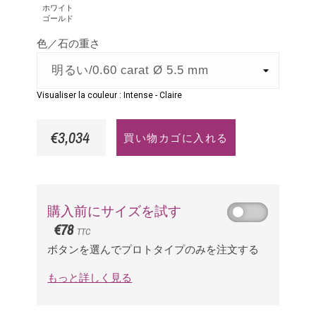
イ
ロ
イ
ホワイト
ゴールド
ト
ー
ア
色／石の重さ
ゴ
ゴ
ー
ー
ル
ル
Visualiser la couleur :
Intense
-
Claire
ド
ド
€3,034
買い物カゴに入れる
購入前にサイズを試す
€78
TTC
ボタンを選んでプロトタイプのみを注文する
もっと詳しく見る