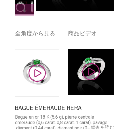
全角度から見る
商品ビデオ
BAGUE ÉMERAUDE HERA
Bague en or 18 K (5,6 g), pierre centrale
émeraude (0,6 carat; 0,8 carat; 1 carat), pavage :
... 続きを読む
diamant (0,44 carat), diamant noir (0,44 carat),