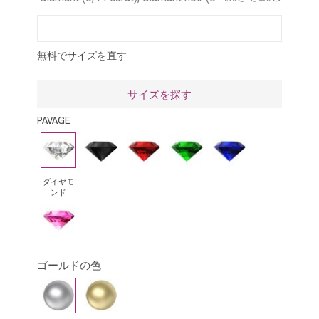
rubis (0,5 carat), saphir bleu (0,5 carat) et saphir
rose (0,5 carat)
無料でサイズを直す
サイズを探す
PAVAGE
ダ
ブ
ル
エ
ブ
イ
ラ
ビ
メ
ル
ヤ
ッ
ー
ラ
ー
ダイヤモ
ンド
モ
ク・
ル
サ
ピ
ン
ダ
ド
フ
ン
ド
イ
ァ
ク
ア
イ
ゴールドの色
サ
モ
ア
ホ
イ
フ
ン
は
ワ
エ
ァ
ド