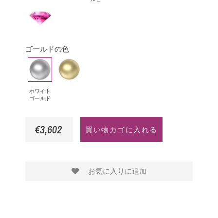
モ
ク・
ル
サ
ピ
ン
ダ
ド
フ
ン
ド
イ
ァ
ク
ゴールドの色
ア
イ
サ
ホ
モ
イ
ア
フ
ワ
ン
エ
は
ァ
イ
ド
ロ
イ
ホワイト
ゴールド
ト
ー
ア
ゴ
ゴ
€3,602
買い物カゴに入れる
ー
ー
ル
ル
ド
ド
お気に入りに追加