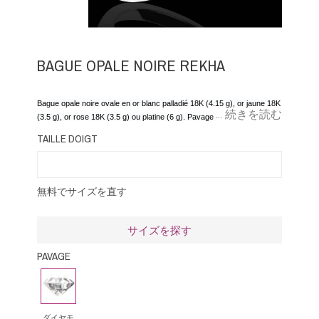
BAGUE OPALE NOIRE REKHA
Bague opale noire ovale en or blanc palladié 18K (4.15 g), or jaune 18K
... 続きを読む
(3.5 g), or rose 18K (3.5 g) ou platine (6 g). Pavage diamants 0.15
carat, opale noire 1 carat, 1,5 carats ou 2 carats
TAILLE DOIGT
無料でサイズを直す
サイズを探す
PAVAGE
ダ
イ
ヤ
ダイヤモ