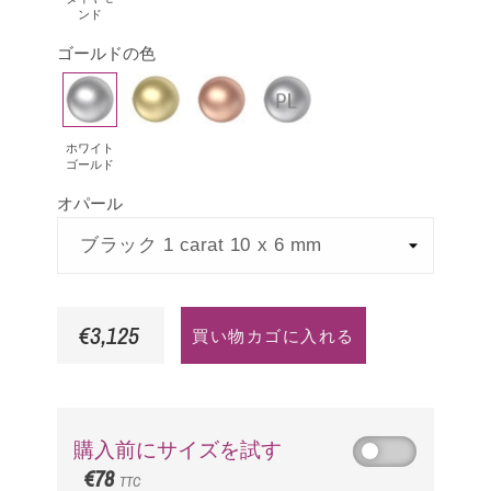
ンド
モ
ゴールドの色
ン
ド
ホ
イ
ピ
プ
ワ
エ
ン
ラ
イ
ロ
ク
チ
ホワイト
ゴールド
ト
ー
ゴ
ナ
オパール
ゴ
ゴ
ー
ー
ー
ル
ル
ル
ド
ド
ド
€3,125
買い物カゴに入れる
購入前にサイズを試す
€78
TTC