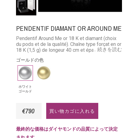
PENDENTIF DIAMANT OR AROUND ME
Pendentif Around Me or 18 K et diamant (choix
du pods et de la qualité). Chaîne type forçat en or
... 続きを読む
18 K (1,5 g) de longeur 40 cm et épaisseur 0,9
mm
ゴールドの色
ホ
イ
ワ
エ
イ
ロ
ホワイト
ゴールド
ト
ー
ゴ
ゴ
€790
買い物カゴに入れる
ー
ー
ル
ル
ド
ド
最終的な価格はダイヤモンドの品質によって決定
されます