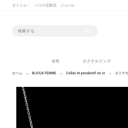
タイトル： パリの宝飾店、ジョバレ
女性
カクテルリング
ホーム
BIJOUX FEMME
Collier et pendentif en or
ダイヤ