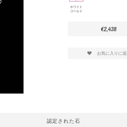
イ
ホワイト
ゴールド
ト
ゴ
€2,438
ー
ル
ド
お気に入りに追
認定された石