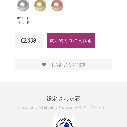
ホ
イ
ピ
フ
ン
は
ワ
エ
ン
ァ
ド
イ
ロ
ク
イ
ホワイト
ゴールド
ト
ー
ゴ
ア
ゴ
ゴ
ー
€2,009
買い物カゴに入れる
ー
ー
ル
ル
ル
ド
ド
ド
お気に入りに追加
認定された石
Jaubalet は
Kimberley Process
を支持しています。