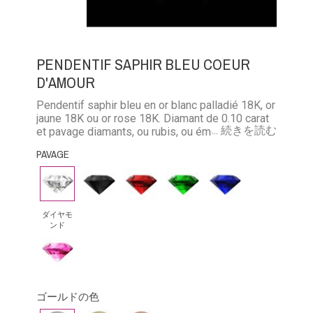
PENDENTIF SAPHIR BLEU COEUR
D'AMOUR
Pendentif saphir bleu en or blanc palladié 18K, or
jaune 18K ou or rose 18K. Diamant de 0.10 carat
... 続きを読む
et pavage diamants, ou rubis, ou émeraude ou
diamant noir ou saphir. Chaîne forçat limée de 40
PAVAGE
cm en or 18K
ダ
ブ
ル
エ
ブ
イ
ラ
ビ
メ
ル
ヤ
ッ
ー
ラ
ー
ダイヤモ
ンド
モ
ク・
ル
サ
ピ
ン
ダ
ド
フ
ン
ド
イ
ァ
ク
ア
イ
ゴールドの色
サ
モ
ア