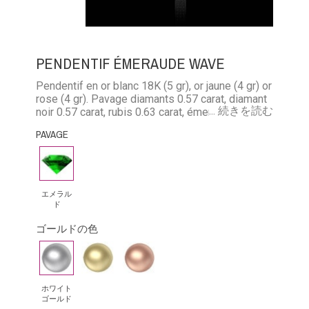
PENDENTIF ÉMERAUDE WAVE
Pendentif en or blanc 18K (5 gr), or jaune (4 gr) or
rose (4 gr). Pavage diamants 0.57 carat, diamant
... 続きを読む
noir 0.57 carat, rubis 0.63 carat, émeraude 0.48
carat, saphir 0.63 carat. Longueur totale avec
PAVAGE
bélière : 3.3 cm. Chaîne forçat limée 42 cm
エ
メ
ラ
エメラル
ド
ル
ゴールドの色
ド
ホ
イ
ピ
ワ
エ
ン
イ
ロ
ク
ホワイト
ゴールド
ト
ー
ゴ