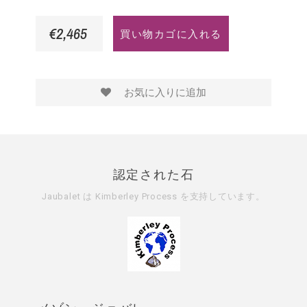
ゴ
ゴ
ー
€2,465
買い物カゴに入れる
ー
ー
ル
ル
ル
ド
ド
ド
お気に入りに追加
認定された石
Jaubalet は
Kimberley Process
を支持しています。