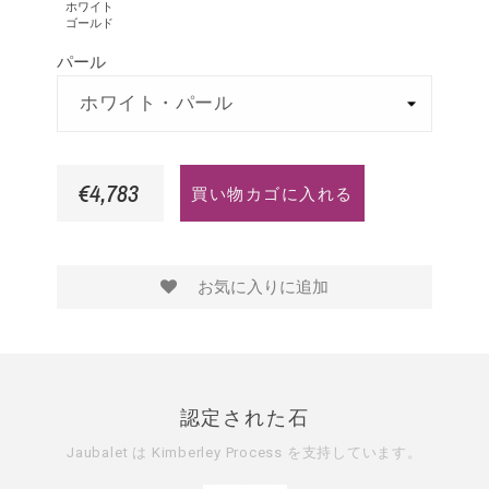
イ
ロ
ク
イ
ホワイト
ゴールド
ト
ー
ゴ
ア
パール
ゴ
ゴ
ー
ー
ー
ル
ル
ル
ド
ド
ド
€4,783
買い物カゴに入れる
お気に入りに追加
認定された石
Jaubalet は
Kimberley Process
を支持しています。