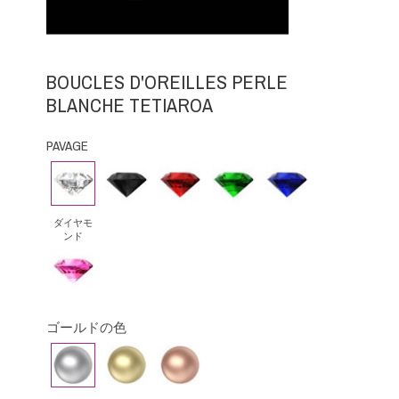
BOUCLES D'OREILLES PERLE
BLANCHE TETIAROA
PAVAGE
ダ
ブ
ル
エ
ブ
イ
ラ
ビ
メ
ル
ヤ
ッ
ー
ラ
ー
ダイヤモ
ンド
モ
ク・
ル
サ
ピ
ン
ダ
ド
フ
ン
ド
イ
ァ
ク
ア
イ
ゴールドの色
サ
モ
ア
ホ
イ
ピ
フ
ン
は
ワ
エ
ン
ァ
ド