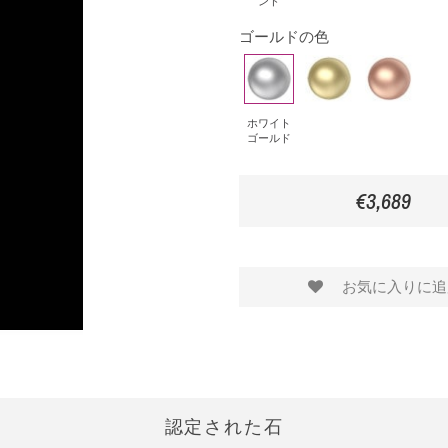
ンド
モ
ク・
ル
ゴールドの色
ン
ダ
ド
ド
イ
ホ
イ
ピ
ア
ワ
エ
ン
モ
イ
ロ
ク
ホワイト
ゴールド
ン
ト
ー
ゴ
ド
ゴ
ゴ
ー
€3,689
ー
ー
ル
ル
ル
ド
ド
ド
お気に入りに追
認定された石