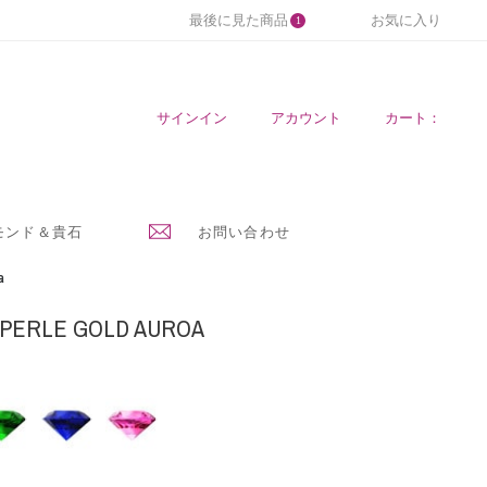
最後に見た商品
お気に入り
1
サインイン
アカウント
カート：
モンド＆貴石
お問い合わせ
a
 PERLE GOLD AUROA
ブ
ピ
ル
ン
ー
ク