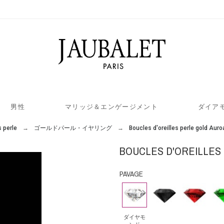
男性
マリッジ＆エンゲージメント
ダイア
s perle
ゴールドパール・イヤリング
Boucles d'oreilles perle gold Auro
BOUCLES D'OREILLES
PAVAGE
ダ
ブ
ル
エ
イ
ラ
ビ
メ
ヤ
ッ
ー
ラ
ダイヤモ