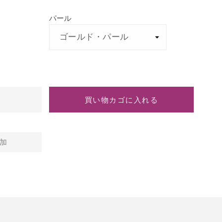
サ
サ
パール
フ
フ
ァ
ァ
イ
イ
ア
ア
は
買い物カゴに入れる
加