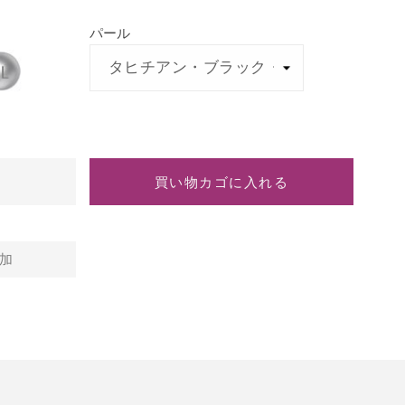
サ
サ
パール
フ
フ
ァ
ァ
イ
イ
ア
ア
は
買い物カゴに入れる
加