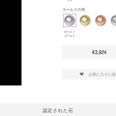
ンド
モ
ク・
ル
ゴールドの色
ン
ダ
ド
ド
イ
ホ
イ
ピ
プ
ア
ワ
エ
ン
ラ
モ
イ
ロ
ク
チ
ホワイト
ゴールド
ン
ト
ー
ゴ
ナ
ド
ゴ
ゴ
ー
€3,924
ー
ー
ル
ル
ル
ド
ド
ド
お気に入りに追
認定された石