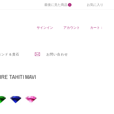
最後に見た商品
お気に入り
1
サインイン
アカウント
カート：
モンド＆貴石
お問い合わせ
RE TAHITI MAVI
ブ
ピ
ル
ン
ー
ク