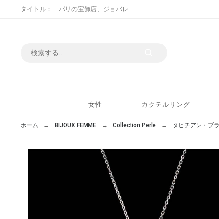
タイトル： パリの宝飾店、ジョバレ
女性
カクテルリング
ホーム
BIJOUX FEMME
Collection Perle
タヒチアン・ブ