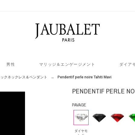
男性
マリッジ＆エンゲージメント
ダイア
ラックネックレス＆ペンダント
Pendentif perle noire Tahiti Mavi
PENDENTIF PERLE NOI
PAVAGE
ダ
ブ
ル
エ
イ
ラ
ビ
メ
ヤ
ッ
ー
ラ
ダイヤモ