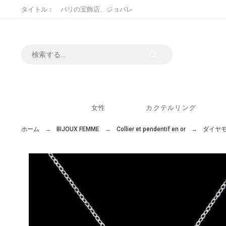
タイトル： パリの宝飾店、ジョバレ
女性
カクテルリング
ホーム
BIJOUX FEMME
Collier et pendentif en or
ダイヤ