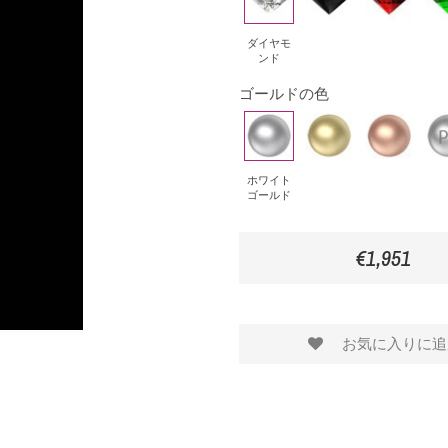
イ
ラ
ビ
メ
ヤ
ッ
ー
ラ
ダイヤモ
ンド
モ
ク・
ル
ゴールドの色
ン
ダ
ド
ド
イ
ホ
イ
ピ
プ
ア
ワ
エ
ン
ラ
モ
イ
ロ
ク
チ
ホワイト
ゴールド
ン
ト
ー
ゴ
ナ
ド
ゴ
ゴ
ー
€1,951
ー
ー
ル
ル
ル
ド
ド
ド
お気に入りに追