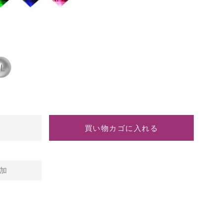
ル
ン
ー
ク
サ
サ
フ
フ
ァ
ァ
イ
イ
ア
ア
は
買い物カゴに入れる
加