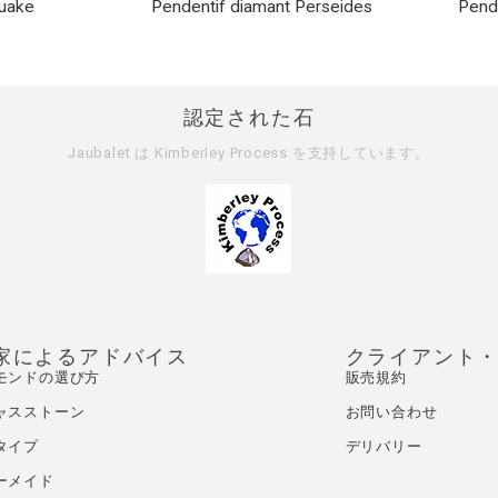
Quake
Pendentif diamant Perseides
Pende
認定された石
Jaubalet は
Kimberley Process
を支持しています。
家によるアドバイス
クライアント
モンドの選び方
販売規約
ャスストーン
お問い合わせ
タイプ
デリバリー
ーメイド