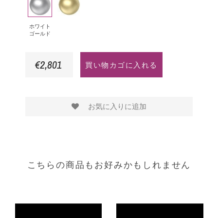
ン
は
ワ
エ
ァ
ド
イ
ロ
イ
ホワイト
ゴールド
ト
ー
ア
ゴ
ゴ
€2,801
買い物カゴに入れる
ー
ー
ル
ル
ド
ド
お気に入りに追加
こちらの商品もお好みかもしれません