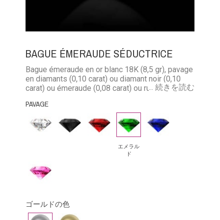
BAGUE ÉMERAUDE SÉDUCTRICE
Bague émeraude en or blanc 18K (8,5 gr), pavage
en diamants (0,10 carat) ou diamant noir (0,10
... 続きを読む
carat) ou émeraude (0,08 carat) ou rubis (0,11
carat) ou saphir bleu (0,11 carat) ou saphir bleu
PAVAGE
(0,11 carat)
ダ
ブ
ル
エ
ブ
イ
ラ
ビ
メ
ル
ヤ
ッ
ー
ラ
ー
エメラル
ド
モ
ク・
ル
サ
ピ
ン
ダ
ド
フ
ン
ド
イ
ァ
ク
ア
イ
ゴールドの色
サ
モ
ア
ホ
イ
フ