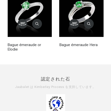
Bague émeraude or
Bague émeraude Hera
Elodie
認定された石
Jaubalet は
Kimberley Process
を支持しています。