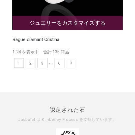
ジュエリーをカスタマイズする
Bague diamant Cristina
1-24 を表示中 合計 135 商品
…
1
2
3
6
認定された石
Jaubalet は
Kimberley Process
を支持しています。